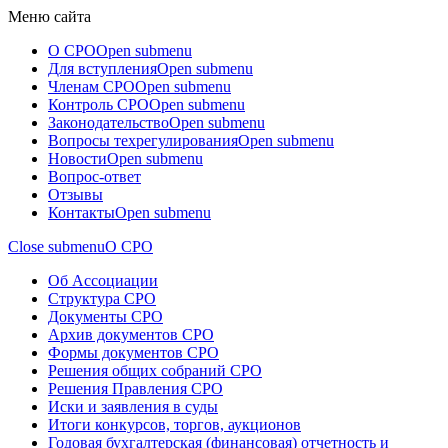
Меню сайта
О СРО
Open submenu
Для вступления
Open submenu
Членам СРО
Open submenu
Контроль СРО
Open submenu
Законодательство
Open submenu
Вопросы техрегулирования
Open submenu
Новости
Open submenu
Вопрос-ответ
Отзывы
Контакты
Open submenu
Close submenu
О СРО
Об Ассоциации
Структура СРО
Документы СРО
Архив документов СРО
Формы документов СРО
Решения общих собраний СРО
Решения Правления СРО
Иски и заявления в суды
Итоги конкурсов, торгов, аукционов
Годовая бухгалтерская (финансовая) отчетность и