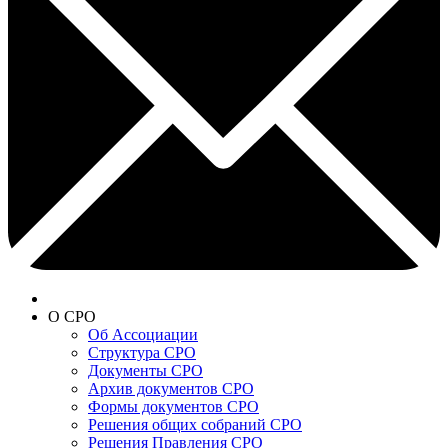
О СРО
Об Ассоциации
Структура СРО
Документы СРО
Архив документов СРО
Формы документов СРО
Решения общих собраний СРО
Решения Правления СРО