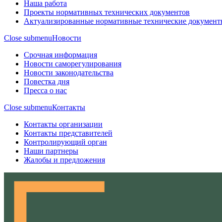
Наша работа
Проекты нормативных технических документов
Актуализированные нормативные технические документ
Close submenu
Новости
Срочная информация
Новости саморегулирования
Новости законодательства
Повестка дня
Пресса о нас
Close submenu
Контакты
Контакты организации
Контакты представителей
Контролирующий орган
Наши партнеры
Жалобы и предложения