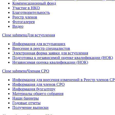
Компенсационный фонд
Участие в НКО
Благотворительность
Реестр членов
Фотогалерея
Видео
Close submenu
Для вступления
Информация для вступающих
Внесение в реестр специалистов
Электронная форма заявки для вступления
Подготовка к независимой оценке квалификации (НОК)
Независимая оценка квалификации (НОК)
Close submenu
Членам СРО
Информация для внесения изменений в Реестр членов С
Информация для членов СРО
Информация бухгалтеру
Материалы общего собрания
Наши баннеры
Годовые отчеты
Получение выписки