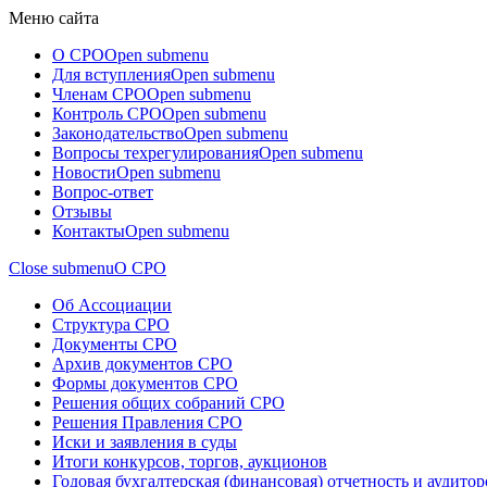
Меню сайта
О СРО
Open submenu
Для вступления
Open submenu
Членам СРО
Open submenu
Контроль СРО
Open submenu
Законодательство
Open submenu
Вопросы техрегулирования
Open submenu
Новости
Open submenu
Вопрос-ответ
Отзывы
Контакты
Open submenu
Close submenu
О СРО
Об Ассоциации
Структура СРО
Документы СРО
Архив документов СРО
Формы документов СРО
Решения общих собраний СРО
Решения Правления СРО
Иски и заявления в суды
Итоги конкурсов, торгов, аукционов
Годовая бухгалтерская (финансовая) отчетность и аудито