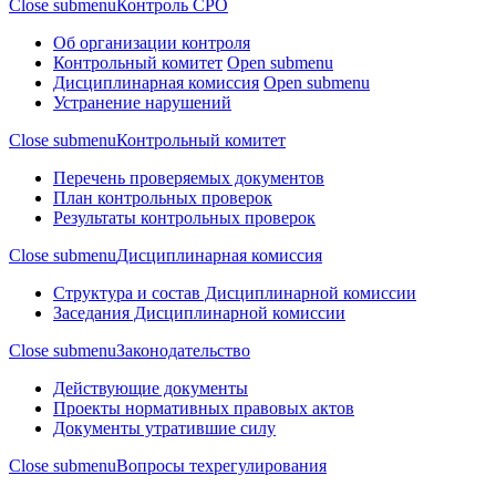
Close submenu
Контроль СРО
Об организации контроля
Контрольный комитет
Open submenu
Дисциплинарная комиссия
Open submenu
Устранение нарушений
Close submenu
Контрольный комитет
Перечень проверяемых документов
План контрольных проверок
Результаты контрольных проверок
Close submenu
Дисциплинарная комиссия
Структура и состав Дисциплинарной комиссии
Заседания Дисциплинарной комиссии
Close submenu
Законодательство
Действующие документы
Проекты нормативных правовых актов
Документы утратившие силу
Close submenu
Вопросы техрегулирования