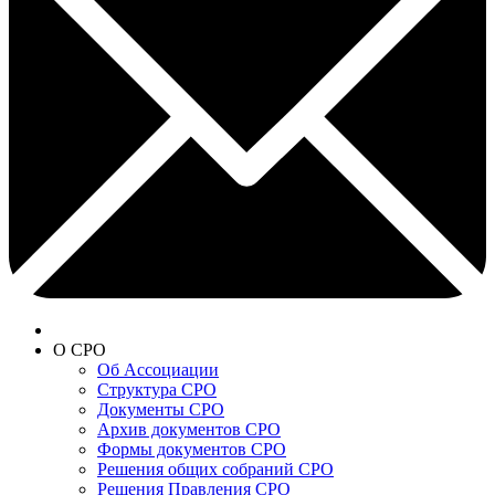
О СРО
Об Ассоциации
Структура СРО
Документы СРО
Архив документов СРО
Формы документов СРО
Решения общих собраний СРО
Решения Правления СРО