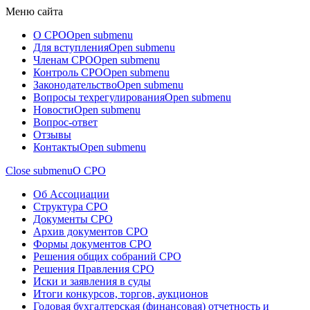
Меню сайта
О СРО
Open submenu
Для вступления
Open submenu
Членам СРО
Open submenu
Контроль СРО
Open submenu
Законодательство
Open submenu
Вопросы техрегулирования
Open submenu
Новости
Open submenu
Вопрос-ответ
Отзывы
Контакты
Open submenu
Close submenu
О СРО
Об Ассоциации
Структура СРО
Документы СРО
Архив документов СРО
Формы документов СРО
Решения общих собраний СРО
Решения Правления СРО
Иски и заявления в суды
Итоги конкурсов, торгов, аукционов
Годовая бухгалтерская (финансовая) отчетность и