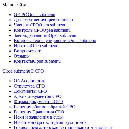
Меню сайта
О СРО
Open submenu
Для вступления
Open submenu
Членам СРО
Open submenu
Контроль СРО
Open submenu
Законодательство
Open submenu
Вопросы техрегулирования
Open submenu
Новости
Open submenu
Вопрос-ответ
Отзывы
Контакты
Open submenu
Close submenu
О СРО
Об Ассоциации
Структура СРО
Документы СРО
Архив документов СРО
Формы документов СРО
Решения общих собраний СРО
Решения Правления СРО
Иски и заявления в суды
Итоги конкурсов, торгов, аукционов
Годовая бухгалтерская (финансовая) отчетность и