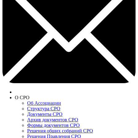
О СРО
Об Ассоциации
Структура СРО
Документы СРО
Архив документов СРО
Формы документов СРО
Решения общих собраний СРО
Решения Правления СРО