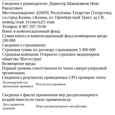
Сведения о руководителе:
Директор Шакирзянов Нияз
Равхатович
Местонахождение:
420059, Республика Татарстан (Татарстан),
г.о.город Казань, г.Казань, ул. Оренбургский Тракт, зд.5 В,
помещ./этаж 14 (часть)/5 этаж
Телефон:
8 987 297-79-90
Взнос в компенсационный фонд:
Сумма взноса в компенсационный фонд возмещения вреда:
100 000
Сведения о страховании:
Страховая сумма по договору страхования:
5 000 000
Страховая компания:
Открытое страховое акционерное
общество 'Ингосстрах'
Возмещение вреда:
Первый уровень ответственности члена саморегулируемой
организации.
Сведения о результатах проведенных СРО проверок члена:
Календарный год
Результаты проверок
проведения проверки
Сведения о фактах применения мер дисциплинарного
воздействия (если такие применялись):
Дата принятия
Мера дисциплинарного воздействия
решения