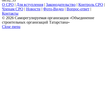
08:02:53
О СРО
|
Для вступления
|
Законодательство
|
Контроль СРО
|
Членам СРО
|
Новости
|
Фото-Видео
|
Вопрос-ответ
|
Контакты
© 2026 Саморегулируемая организация «Объединение
строительных организаций Татарстана»
Close menu