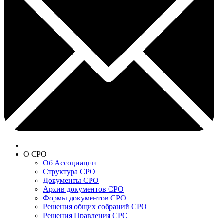
О СРО
Об Ассоциации
Структура СРО
Документы СРО
Архив документов СРО
Формы документов СРО
Решения общих собраний СРО
Решения Правления СРО