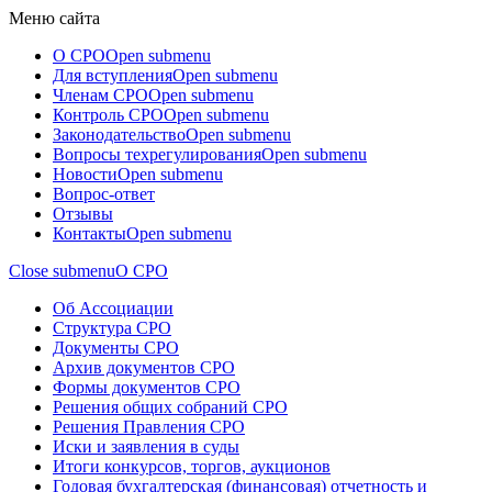
Меню сайта
О СРО
Open submenu
Для вступления
Open submenu
Членам СРО
Open submenu
Контроль СРО
Open submenu
Законодательство
Open submenu
Вопросы техрегулирования
Open submenu
Новости
Open submenu
Вопрос-ответ
Отзывы
Контакты
Open submenu
Close submenu
О СРО
Об Ассоциации
Структура СРО
Документы СРО
Архив документов СРО
Формы документов СРО
Решения общих собраний СРО
Решения Правления СРО
Иски и заявления в суды
Итоги конкурсов, торгов, аукционов
Годовая бухгалтерская (финансовая) отчетность и