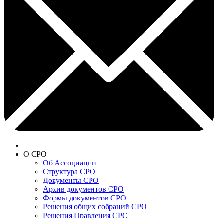
О СРО
Об Ассоциации
Структура СРО
Документы СРО
Архив документов СРО
Формы документов СРО
Решения общих собраний СРО
Решения Правления СРО