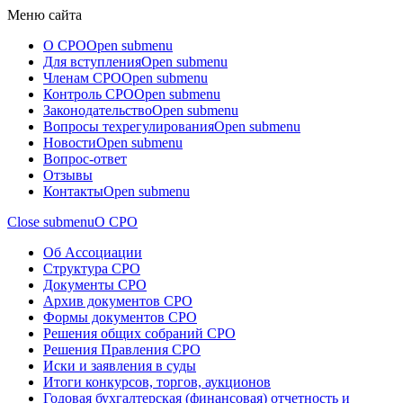
Меню сайта
О СРО
Open submenu
Для вступления
Open submenu
Членам СРО
Open submenu
Контроль СРО
Open submenu
Законодательство
Open submenu
Вопросы техрегулирования
Open submenu
Новости
Open submenu
Вопрос-ответ
Отзывы
Контакты
Open submenu
Close submenu
О СРО
Об Ассоциации
Структура СРО
Документы СРО
Архив документов СРО
Формы документов СРО
Решения общих собраний СРО
Решения Правления СРО
Иски и заявления в суды
Итоги конкурсов, торгов, аукционов
Годовая бухгалтерская (финансовая) отчетность и