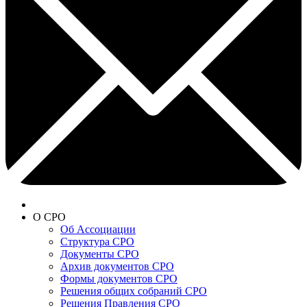
О СРО
Об Ассоциации
Структура СРО
Документы СРО
Архив документов СРО
Формы документов СРО
Решения общих собраний СРО
Решения Правления СРО