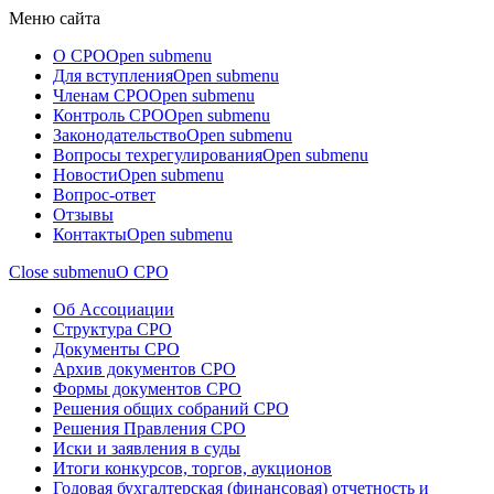
Меню сайта
О СРО
Open submenu
Для вступления
Open submenu
Членам СРО
Open submenu
Контроль СРО
Open submenu
Законодательство
Open submenu
Вопросы техрегулирования
Open submenu
Новости
Open submenu
Вопрос-ответ
Отзывы
Контакты
Open submenu
Close submenu
О СРО
Об Ассоциации
Структура СРО
Документы СРО
Архив документов СРО
Формы документов СРО
Решения общих собраний СРО
Решения Правления СРО
Иски и заявления в суды
Итоги конкурсов, торгов, аукционов
Годовая бухгалтерская (финансовая) отчетность и