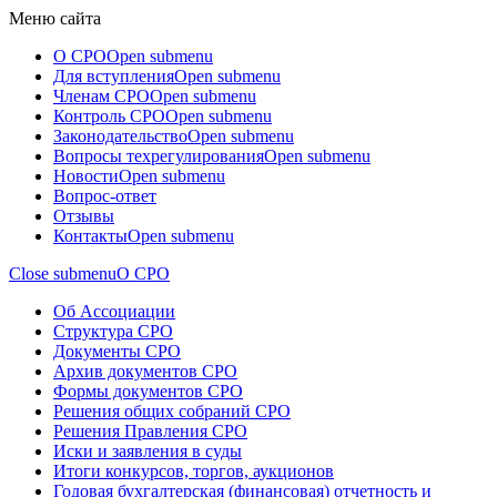
Меню сайта
О СРО
Open submenu
Для вступления
Open submenu
Членам СРО
Open submenu
Контроль СРО
Open submenu
Законодательство
Open submenu
Вопросы техрегулирования
Open submenu
Новости
Open submenu
Вопрос-ответ
Отзывы
Контакты
Open submenu
Close submenu
О СРО
Об Ассоциации
Структура СРО
Документы СРО
Архив документов СРО
Формы документов СРО
Решения общих собраний СРО
Решения Правления СРО
Иски и заявления в суды
Итоги конкурсов, торгов, аукционов
Годовая бухгалтерская (финансовая) отчетность и