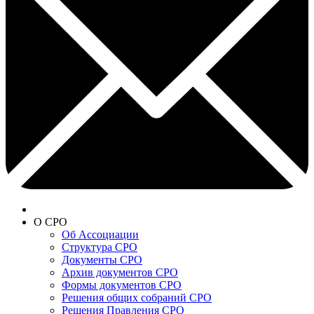
О СРО
Об Ассоциации
Структура СРО
Документы СРО
Архив документов СРО
Формы документов СРО
Решения общих собраний СРО
Решения Правления СРО