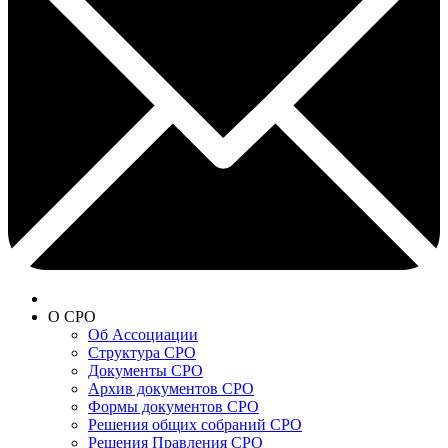
О СРО
Об Ассоциации
Структура СРО
Документы СРО
Архив документов СРО
Формы документов СРО
Решения общих собраний СРО
Решения Правления СРО