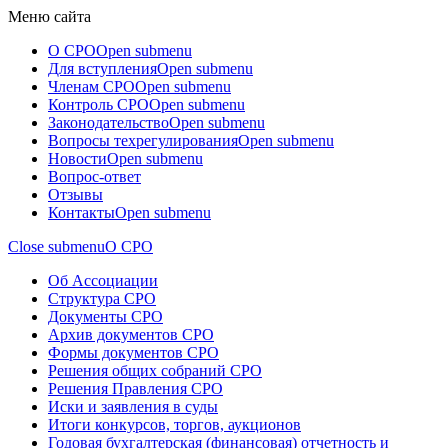
Меню сайта
О СРО
Open submenu
Для вступления
Open submenu
Членам СРО
Open submenu
Контроль СРО
Open submenu
Законодательство
Open submenu
Вопросы техрегулирования
Open submenu
Новости
Open submenu
Вопрос-ответ
Отзывы
Контакты
Open submenu
Close submenu
О СРО
Об Ассоциации
Структура СРО
Документы СРО
Архив документов СРО
Формы документов СРО
Решения общих собраний СРО
Решения Правления СРО
Иски и заявления в суды
Итоги конкурсов, торгов, аукционов
Годовая бухгалтерская (финансовая) отчетность и